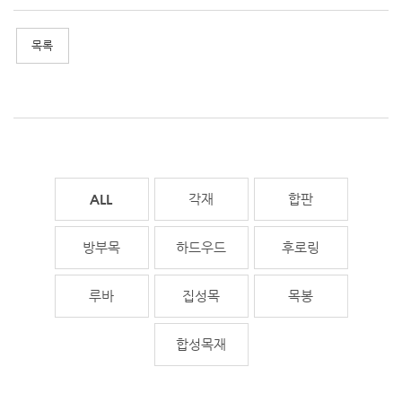
전체
각재
합판
방부목
하드우드
후로링
루바
집성목
목봉
합성목재