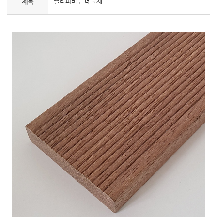
빨라피바투 데크재
제목