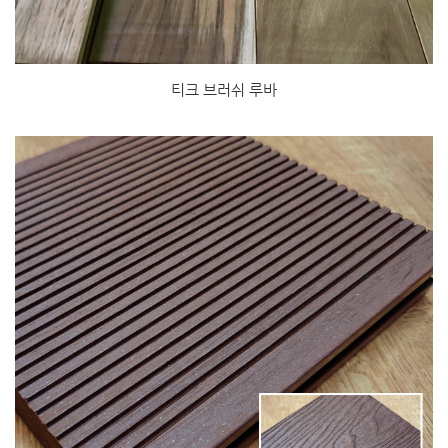
티크 브러쉬 루바