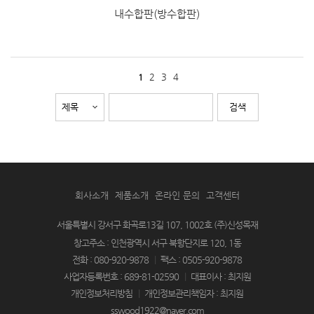
내수합판(방수합판)
2
3
4
1
회사소개
제품소개
온라인 문의
고객센터
서울특별시 강서구 화곡로13길 107, 1002호 (주)신성목재
창고주소 : 인천광역시 서구 북항단지로 120, 1동
전화 : 080-920-9878
|
팩스 : 0505-920-9878
사업자등록번호 : 689-81-02590
|
대표이사 : 최지원
개인정보처리방침
|
개인정보관리책임자 : 최지원
sswood1922@naver.com