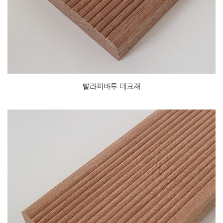
빨라피바투 데크재