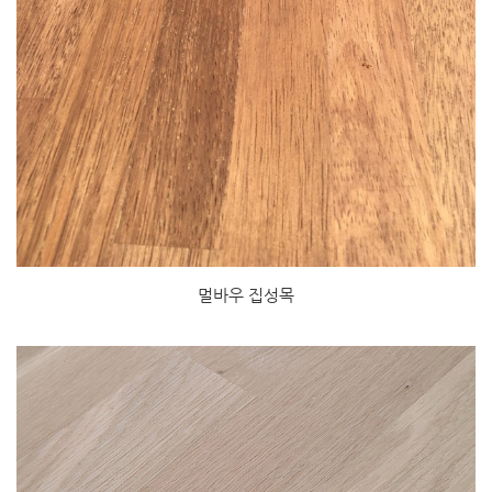
멀바우 집성목