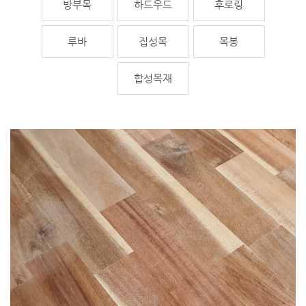
방부목
하드우드
후로링
루바
집성목
목봉
합성목재