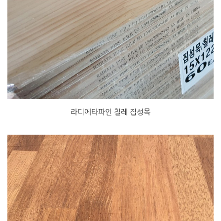
라디에타파인 칠레 집성목